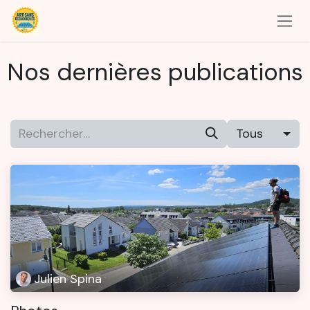
Se rendre au contenu
Nos dernières publications
Tous
Julien Spina